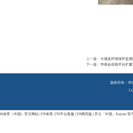
上一篇：
大埔县环境保护监测
下一篇：
华体会在线平台扩建
版权所有：华体
Co
fh体育（中国）官方网站
|
FH体育
|
FH平台客服
|
FH网页版
|
开云「中国」Kaiyun·