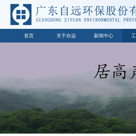
首页
关于自远
新闻中心
工