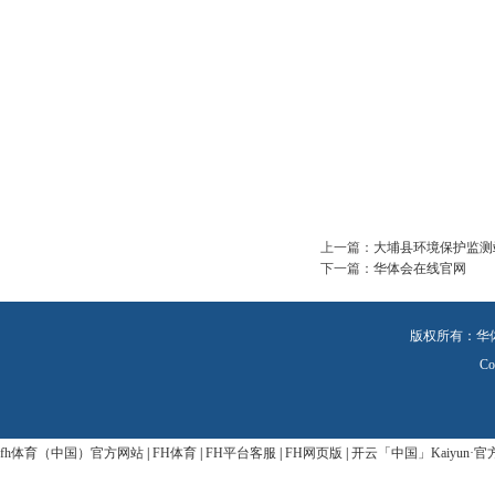
上一篇：
大埔县环境保护监测
下一篇：
华体会在线官网
版权所有：华体
Co
fh体育（中国）官方网站
|
FH体育
|
FH平台客服
|
FH网页版
|
开云「中国」Kaiyun·