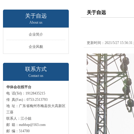
关于自远
关于自远
About us
企业简介
更新时间：2021/5/27 15:56
企业风貌
联系方式
Contact us
华体会在线平台
电 话(Tel)：19128435215
传 真(Fax)：0753-2513793
地 址：广东省梅州市梅县扶大高新区
三葵
联系人：江小姐
邮 箱：mzhbzp@163.com
邮 编：514700