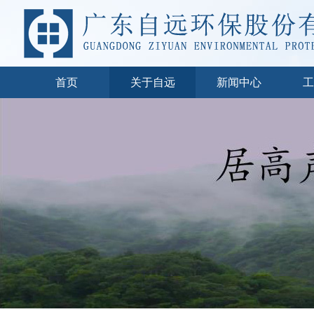
首页
关于自远
新闻中心
工