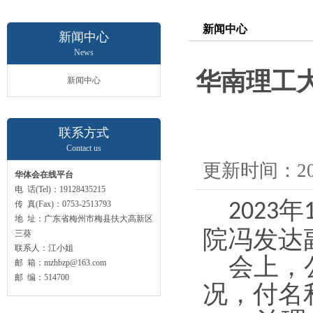
新闻中心
新闻中心
News
华南理工
新闻中心
联系方式
Contact us
更新时间：2023
华体会在线平台
电 话(Tel)：19128435215
年
传 真(Fax)：0753-2513793
2023
地 址：广东省梅州市梅县扶大高新区
院冯发达
三葵
联系人：江小姐
会上，
邮 箱：mzhbzp@163.com
邮 编：514700
况，付名