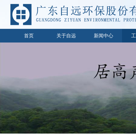
首页
关于自远
新闻中心
工