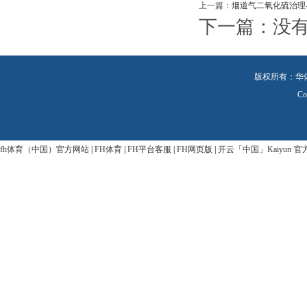
上一篇：
烟道气二氧化硫治理
下一篇：没
版权所有：华体
Co
fh体育（中国）官方网站
|
FH体育
|
FH平台客服
|
FH网页版
|
开云「中国」Kaiyun·