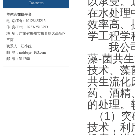
以承受。
Contact us
在水处理
华体会在线平台
效率高、
电 话(Tel)：19128435215
传 真(Fax)：0753-2513793
学工程学
地 址：广东省梅州市梅县扶大高新区
三葵
我公司与
联系人：江小姐
邮 箱：mzhbzp@163.com
藻-菌共
邮 编：514700
技术、藻
共生流化
药、酒精
的处理。
（1）突
技术，利