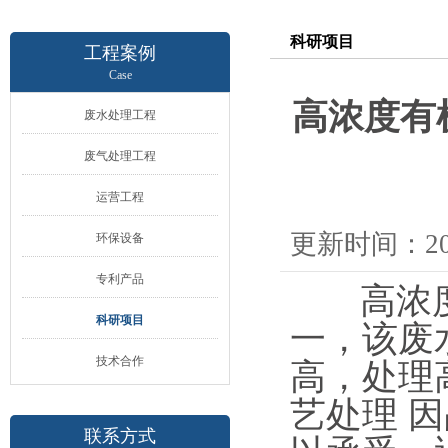
科研项目
工程案例
Case
高浓度有
废水处理工程
废气处理工程
运营工程
更新时间：2012
环保设备
专利产品
高浓度有
科研项目
一，该废
技术合作
高，处理
艺处理 
联系方式